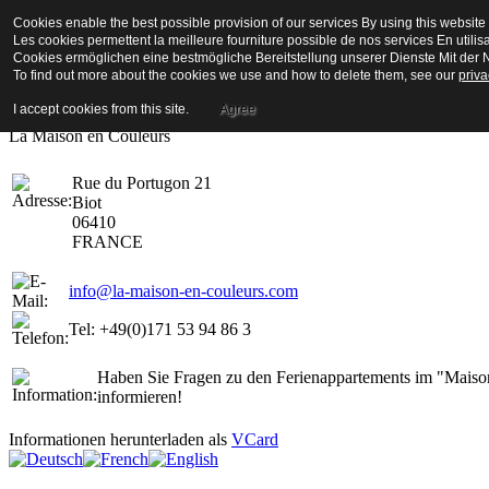
Cookies enable the best possible provision of our services By using this website 
La Maison en Couleurs
Les cookies permettent la meilleure fourniture possible de nos services En utilis
Cookies ermöglichen eine bestmögliche Bereitstellung unserer Dienste Mit der N
To find out more about the cookies we use and how to delete them, see our
priva
Bienvenue a biot
I accept cookies from this site.
Agree
Hausadresse
La Maison en Couleurs
Rue du Portugon 21
Biot
06410
FRANCE
info@la-maison-en-couleurs.com
Tel: +49(0)171 53 94 86 3
Haben Sie Fragen zu den Ferienappartements im "Maison 
informieren!
Informationen herunterladen als
VCard