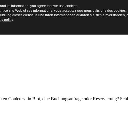
and its information, you agree that we use cookies.
ant ce site Web et ses informations, vous acceptez que nous utilisions des cookies.
utzung dieser Webseite und ihren Informationen erklären sie sich einverstanden, 
cy policy
.
en Couleurs" in Biot, eine Buchungsanfrage oder Reservierung? Schick