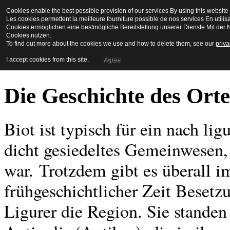
Cookies enable the best possible provision of our services By using this website 
La Maison en Couleu
Les cookies permettent la meilleure fourniture possible de nos services En utilis
Cookies ermöglichen eine bestmögliche Bereitstellung unserer Dienste Mit der N
Cookies nutzen.
To find out more about the cookies we use and how to delete them, see our
priva
Bienvenue a biot
I accept cookies from this site.
Agree
Die Geschichte des Orte
Biot ist typisch für ein nach li
dicht gesiedeltes Gemeinwesen,
war.
Trotzdem gibt es überall im
frühgeschichtlicher Zeit Besetz
Ligurer die Region. Sie stande