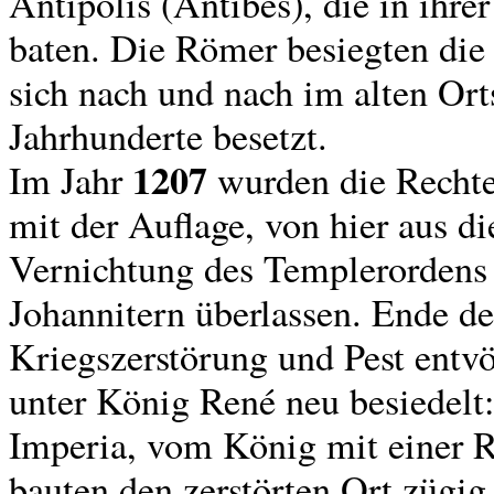
Antipolis (Antibes), die in ihr
baten. Die Römer besiegten die
sich nach und nach im alten Orts
Jahrhunderte besetzt.
1207
Im Jahr
wurden die Rechte
mit der Auflage, von hier aus d
Vernichtung des Templerorde
Johannitern überlassen. Ende d
Kriegszerstörung und Pest entv
unter König René neu besiedelt
Imperia, vom König mit einer Re
bauten den zerstörten Ort zügig