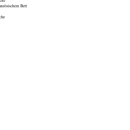
cke
nzösischem Bett
che