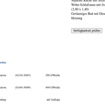
Separate Küche mit Sitze
Wohn-Schlafraum mit fra
(2,00 x 1,40)
Geräumiges Bad mit Dus
Heizung
reise
aison
(01/10-30/03)
390 €/Woche
aison
(01/04-30/09)
490 €/Woche
etung
auf Anfrage