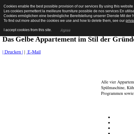
Cookies enable the best possible provision of our services By using this website 
La Maison en Couleurs
Les cookies permettent la meilleure fourniture possible de nos services En utilis
Cookies ermöglichen eine bestmögliche Bereitstellung unserer Dienste Mit der N
To find out more about the cookies we use and how to delete them, see our
priva
Bienvenue a biot
I accept cookies from this site.
Agree
Das Gelbe Appartement im Stil der Gründ
| Drucken |
|
E-Mail
Alle vier Appartem
Spülmaschine, Kühl
Programmen sowie I