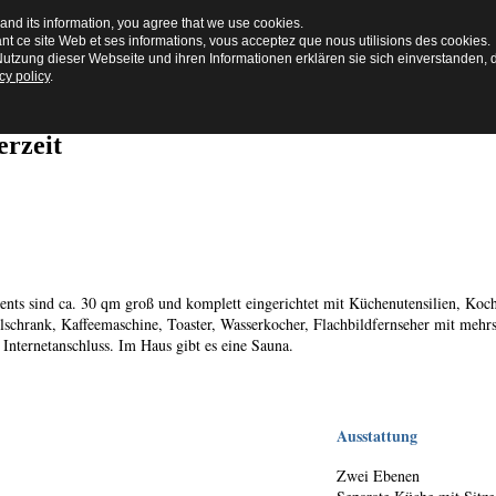
and its information, you agree that we use cookies.
ant ce site Web et ses informations, vous acceptez que nous utilisions des cookies.
utzung dieser Webseite und ihren Informationen erklären sie sich einverstanden, 
cy policy
.
erzeit
ents sind ca. 30 qm groß und komplett eingerichtet mit Küchenutensilien, Koc
schrank, Kaffeemaschine, Toaster, Wasserkocher, Flachbildfernseher mit mehr
nternetanschluss. Im Haus gibt es eine Sauna.
Ausstattung
Zwei Ebenen