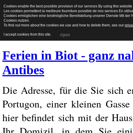
Cookies enable the best possible provision of our services By using this website 
La Maison en Couleu
Les cookies permettent la meilleure fourniture possible de nos services En utilis
Cookies ermöglichen eine bestmögliche Bereitstellung unserer Dienste Mit der N
Cookies nutzen.
To find out more about the cookies we use and how to delete them, see our
priva
Bienvenue a biot
I accept cookies from this site.
Agree
Ferien in Biot - ganz n
Antibes
Die Adresse, für die Sie sich 
Portugon, einer kleinen Gasse
hier befindet sich mit der Ha
Ihr Domizil, in dem Sie eini