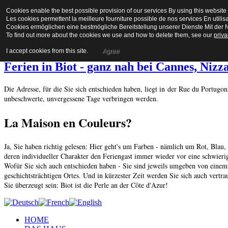
Cookies enable the best possible provision of our services By using this website 
La Maison en Couleurs
Les cookies permettent la meilleure fourniture possible de nos services En utilis
Cookies ermöglichen eine bestmögliche Bereitstellung unserer Dienste Mit der N
To find out more about the cookies we use and how to delete them, see our
priva
Bienvenue a biot
I accept cookies from this site.
Agree
Ferien in Biot - ganz nah bei Cannes, Nizz
Die Adresse, für die Sie sich entschieden haben,
liegt in der Rue du Portugon
unbeschwerte, unvergessene Tage verbringen werden.
La Maison en Couleurs?
Ja, Sie haben richtig gelesen: Hier geht's um Farben - nämlich um Rot, Blau
deren individueller Charakter den Feriengast immer wieder vor eine schwierig
Wofür Sie sich auch entschieden haben - Sie sind jeweils umgeben von einem 
geschichtsträchtigen Ortes. Und in kürzester Zeit werden Sie sich auch ver
Sie überzeugt sein: Biot ist die Perle an der Côte d'Azur!
HOME