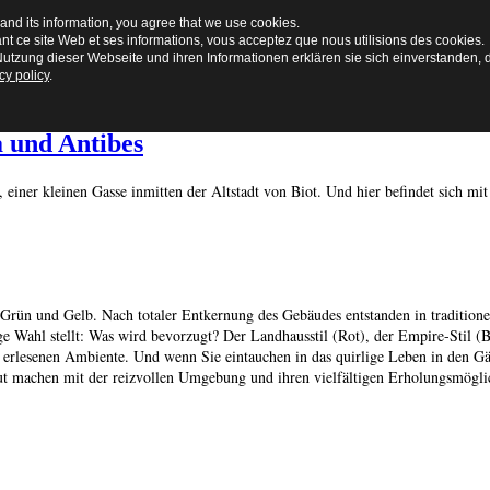
and its information, you agree that we use cookies.
ant ce site Web et ses informations, vous acceptez que nous utilisions des cookies.
utzung dieser Webseite und ihren Informationen erklären sie sich einverstanden, 
cy policy
.
a und Antibes
, einer kleinen Gasse inmitten der Altstadt von Biot. Und hier befindet sich 
, Grün und Gelb.
Nach totaler Entkernung des Gebäudes entstanden in tradition
e Wahl stellt: Was wird bevorzugt? Der Landhausstil (Rot), der Empire-Stil (Bl
erlesenen Ambiente. Und wenn Sie eintauchen in das quirlige Leben in den Gäs
traut machen mit der reizvollen Umgebung und ihren vielfältigen Erholungsmögl