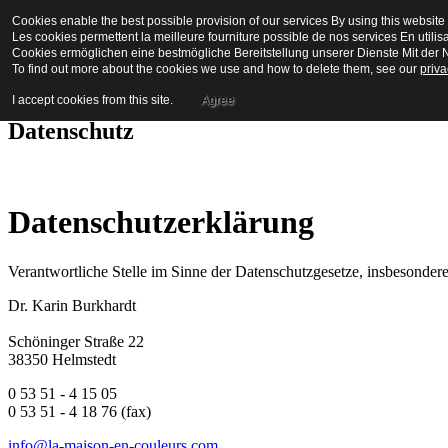
Cookies enable the best possible provision of our services By using this website 
La Maison en Couleurs
Les cookies permettent la meilleure fourniture possible de nos services En utilis
Cookies ermöglichen eine bestmögliche Bereitstellung unserer Dienste Mit der N
To find out more about the cookies we use and how to delete them, see our
priva
Bienvenue a biot
I accept cookies from this site.
Agree
Datenschutz
Datenschutzerklärung
Verantwortliche Stelle im Sinne der Datenschutzgesetze, insbesond
Dr. Karin Burkhardt
Schöninger Straße 22
38350 Helmstedt
0 53 51 - 4 15 05
0 53 51 - 4 18 76 (fax)
info@la-maison-en-couleurs.com