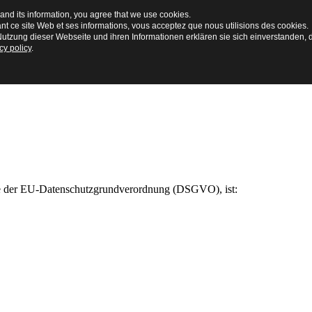
and its information, you agree that we use cookies.
ant ce site Web et ses informations, vous acceptez que nous utilisions des cookies.
utzung dieser Webseite und ihren Informationen erklären sie sich einverstanden, 
cy policy
.
ere der EU-Datenschutzgrundverordnung (DSGVO), ist: