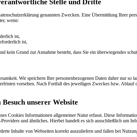
rantwortliche Stelle und Dritte
Datenschutzerklärung genannten Zwecken. Eine Übermittlung Ihrer per
ter, wenn:
erlich ist,
forderlich ist,
t und kein Grund zur Annahme besteht, dass Sie ein überwiegendes schu
samkeit. Wir speichern Ihre personenbezogenen Daten daher nur so lan
herfristen vorsehen. Nach Fortfall des jeweiligen Zweckes bzw. Ablauf
m Besuch unserer Website
ines Cookies Informationen allgemeiner Natur erfasst. Diese Informatio
roviders und ähnliches. Hierbei handelt es sich ausschließlich um Inf
erte Inhalte von Webseiten korrekt auszuliefern und fallen bei Nutzu