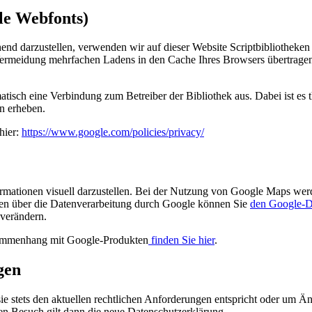
le Webfonts)
end darzustellen, verwenden wir auf dieser Website Scriptbibliotheken
rmeidung mehrfachen Ladens in den Cache Ihres Browsers übertragen. 
atisch eine Verbindung zum Betreiber der Bibliothek aus. Dabei ist es t
n erheben.
hier:
https://www.google.com/policies/privacy/
mationen visuell darzustellen. Bei der Nutzung von Google Maps wer
nen über die Datenverarbeitung durch Google können Sie
den Google-D
 verändern.
sammenhang mit Google-Produkten
finden Sie hier
.
gen
sie stets den aktuellen rechtlichen Anforderungen entspricht oder um 
ten Besuch gilt dann die neue Datenschutzerklärung.